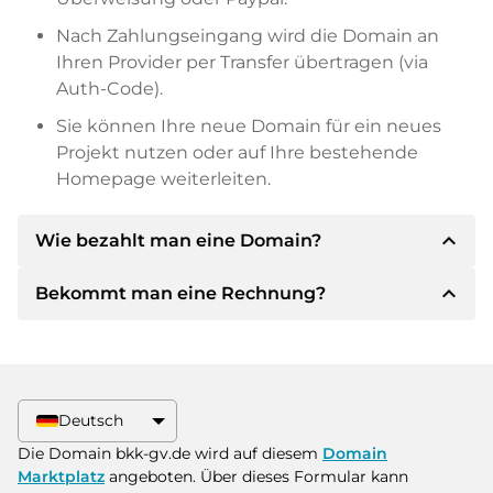
Nach Zahlungseingang wird die Domain an
Ihren Provider per Transfer übertragen (via
Auth-Code).
Sie können Ihre neue Domain für ein neues
Projekt nutzen oder auf Ihre bestehende
Homepage weiterleiten.
expand_less
Wie bezahlt man eine Domain?
expand_less
Bekommt man eine Rechnung?
Nach einer Einigung wird der Inhaber Ihnen die
Details der Zahlung mitteilen. Der Inhaber wird
Ihnen dann die SEPA Bankdetails mitteilen und
Ja, der Verkäufer wird Ihnen eine
auf Wunsch auch Paypal oder weitere
ordnungsgemäße Rechnung senden. Bei
Zahlungsmethoden anbieten.
größeren Kaufpreisen bekommen Sie auf
Deutsch
Wunsch auch einen zusätzlichen Kaufvertrag.
Bitte geben Sie bei der Überweisung immer
Die Domain bkk-gv.de wird auf diesem
Domain
den Domainnamen und die
Marktplatz
angeboten. Über dieses Formular kann
Rechnungsnummer an.