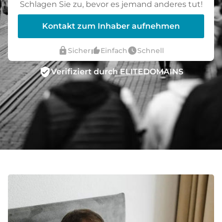
Schlagen Sie zu, bevor es jemand anderes tut!
Kontakt zum Inhaber aufnehmen
lock
thumb_up_alt
watch_later
Sicher
Einfach
Schnell
verified_user
Verifiziert durch ELITEDOMAINS