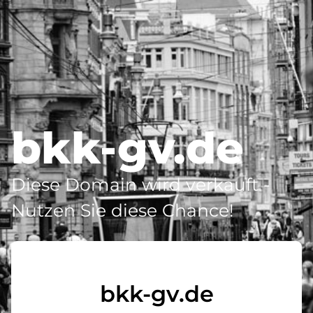
bkk-gv.de
Diese Domain wird verkauft -
Nutzen Sie diese Chance!
bkk-gv.de